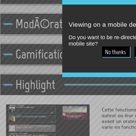
ModÃ©ration - Live Center
Viewing on a mobile d
Do you want to be re-direct
mobile site?
Gamification - Contest & 
Highlight
Cette fonction
auteur ou leur
avant un orate
varie en foncti