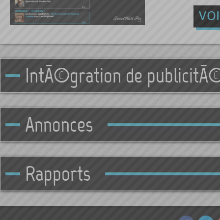
VO
IntÃ©gration de publicitÃ
Annonces
Rapports